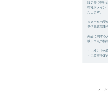
設定等で弊社
弊社ドメイン【 @
たします。
※メールの受
発信元電話番号：0
商品に関する
以下２点の情
・ご検討中の
・ご装着予定
メール